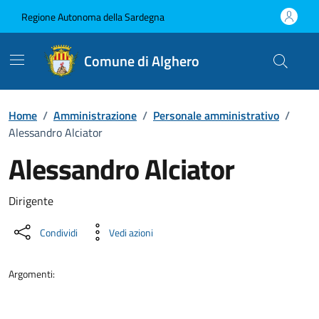
Vai ai contenuti
Vai al Footer
Regione Autonoma della Sardegna
Comune di Alghero
Home
/
Amministrazione
/
Personale amministrativo
/
Alessandro Alciator
Alessandro Alciator
Dettaglio della persona
Dirigente
Condividi
Vedi azioni
Argomenti: