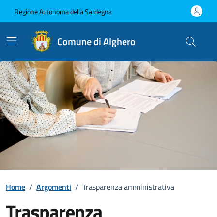
Vai ai contenuti
Vai al Footer
Regione Autonoma della Sardegna
Comune di Alghero
Home
/
Argomenti
/
Trasparenza amministrativa
Trasparenza