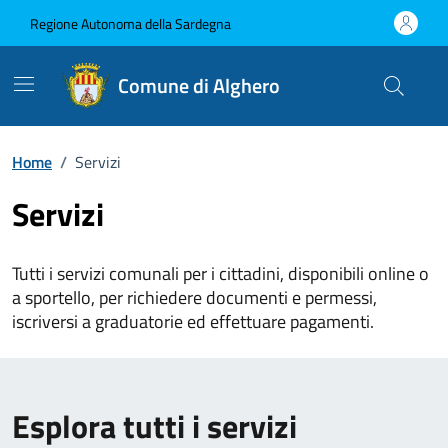
Vai ai contenuti
Vai al Footer
Regione Autonoma della Sardegna
Comune di Alghero
Home
/
Servizi
Servizi
Tutti i servizi comunali per i cittadini, disponibili online o
a sportello, per richiedere documenti e permessi,
iscriversi a graduatorie ed effettuare pagamenti.
Esplora tutti i servizi