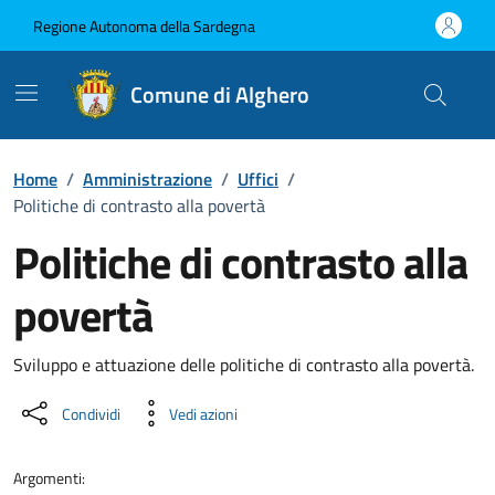
Vai ai contenuti
Vai al Footer
Regione Autonoma della Sardegna
Comune di Alghero
Home
/
Amministrazione
/
Uffici
/
Politiche di contrasto alla povertà
Politiche di contrasto alla
povertà
Dettaglio dell'unità organizzati
Sviluppo e attuazione delle politiche di contrasto alla povertà.
Condividi
Vedi azioni
Argomenti: