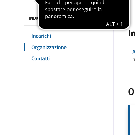
INDICE DELLA PAGINA
I
Incarichi
Organizzazione
A
Contatti
D
O