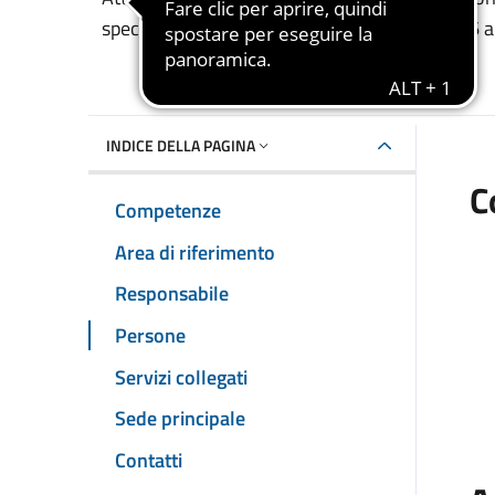
Dettaglio dell'unità 
specialistica, la progettazione pedagogica 0-6 a
INDICE DELLA PAGINA
C
Competenze
Area di riferimento
Responsabile
Persone
Servizi collegati
Sede principale
Contatti