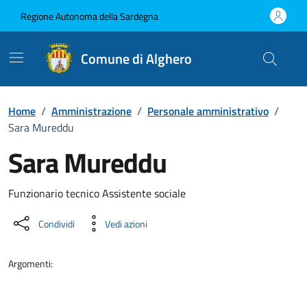
Vai ai contenuti
Vai al Footer
Regione Autonoma della Sardegna
Comune di Alghero
Home
/
Amministrazione
/
Personale amministrativo
/
Sara Mureddu
Sara Mureddu
Dettaglio della persona
Funzionario tecnico Assistente sociale
Condividi
Vedi azioni
Argomenti: