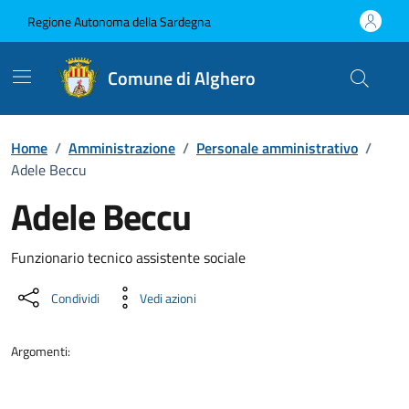
Vai ai contenuti
Vai al Footer
Regione Autonoma della Sardegna
Comune di Alghero
Home
/
Amministrazione
/
Personale amministrativo
/
Adele Beccu
Adele Beccu
Dettaglio della persona
Funzionario tecnico assistente sociale
Condividi
Vedi azioni
Argomenti: