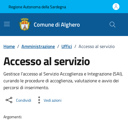
Vai ai contenuti
Vai al Footer
Regione Autonoma della Sardegna
Comune di Alghero
Home
/
Amministrazione
/
Uffici
/
Accesso al servizio
Accesso al servizio
Dettaglio dell'unità organizzati
Gestisce l’accesso al Servizio Accoglienza e Integrazione (SAI),
curando le procedure di accoglienza, valutazione e avvio dei
percorsi di inserimento.
Condividi
Vedi azioni
Argomenti: