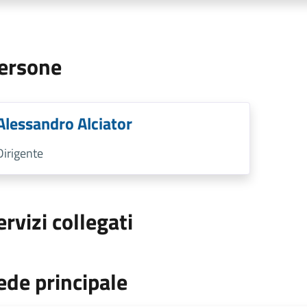
ersone
Alessandro Alciator
Dirigente
ervizi collegati
ede principale