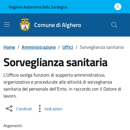
Vai ai contenuti
Vai al Footer
Regione Autonoma della Sardegna
Comune di Alghero
Home
/
Amministrazione
/
Uffici
/
Sorveglianza sanitaria
Sorveglianza sanitaria
Dettaglio dell'unità organizzati
L’Ufficio svolge funzioni di supporto amministrativo,
organizzativo e procedurale alle attività di sorveglianza
sanitaria del personale dell’Ente, in raccordo con il Datore di
lavoro.
Condividi
Vedi azioni
Argomenti: