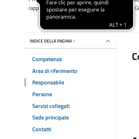
Dettaglio dell'unità 
rapporti con gli istituti scolastici e la Consulta
INDICE DELLA PAGINA
C
Competenze
Area di riferimento
Responsabile
Persone
Servizi collegati
Sede principale
Contatti