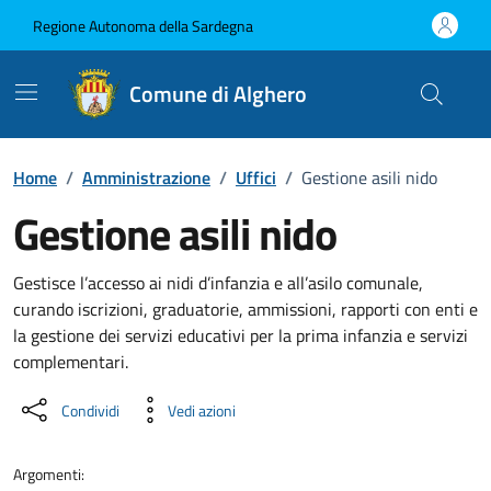
Vai ai contenuti
Vai al Footer
Regione Autonoma della Sardegna
Comune di Alghero
Home
/
Amministrazione
/
Uffici
/
Gestione asili nido
Gestione asili nido
Dettaglio dell'unità organizzati
Gestisce l’accesso ai nidi d’infanzia e all’asilo comunale,
curando iscrizioni, graduatorie, ammissioni, rapporti con enti e
la gestione dei servizi educativi per la prima infanzia e servizi
complementari.
Condividi
Vedi azioni
Argomenti: