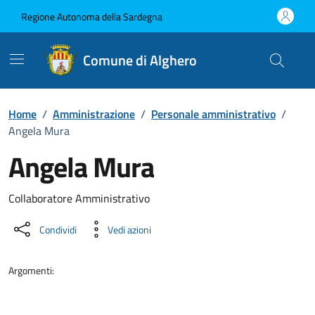
Vai ai contenuti
Vai al Footer
Regione Autonoma della Sardegna
Comune di Alghero
Home
/
Amministrazione
/
Personale amministrativo
/
Angela Mura
Angela Mura
Dettaglio della persona
Collaboratore Amministrativo
Condividi
Vedi azioni
Argomenti: