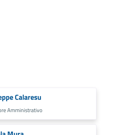
eppe Calaresu
tore Amministrativo
la Mura