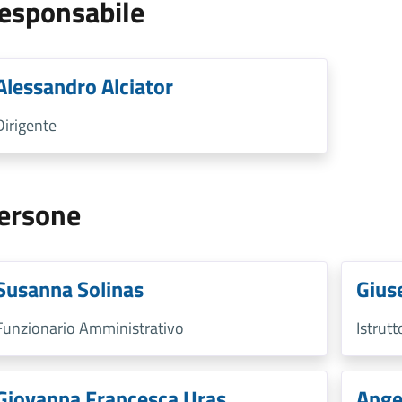
esponsabile
Alessandro Alciator
Dirigente
ersone
Susanna Solinas
Gius
Funzionario Amministrativo
Istrut
Giovanna Francesca Uras
Ange