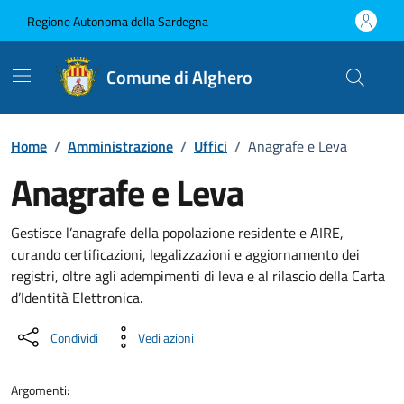
Vai ai contenuti
Vai al Footer
Regione Autonoma della Sardegna
Comune di Alghero
Home
/
Amministrazione
/
Uffici
/
Anagrafe e Leva
Anagrafe e Leva
Dettaglio dell'unità organizzati
Gestisce l’anagrafe della popolazione residente e AIRE,
curando certificazioni, legalizzazioni e aggiornamento dei
registri, oltre agli adempimenti di leva e al rilascio della Carta
d’Identità Elettronica.
Condividi
Vedi azioni
Argomenti: