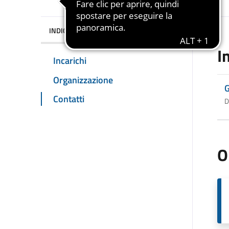
INDICE DELLA PAGINA
I
Incarichi
Organizzazione
G
Contatti
D
O