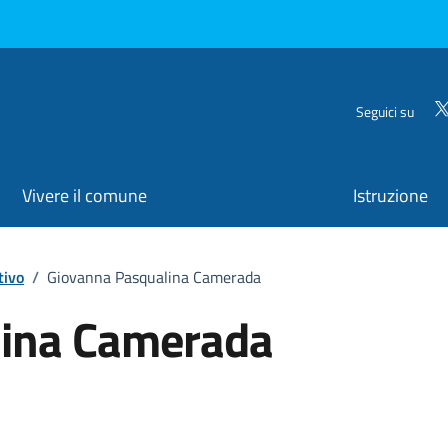
Seguici su
Vivere il comune
Istruzione
tivo
/
Giovanna Pasqualina Camerada
lina Camerada
ona