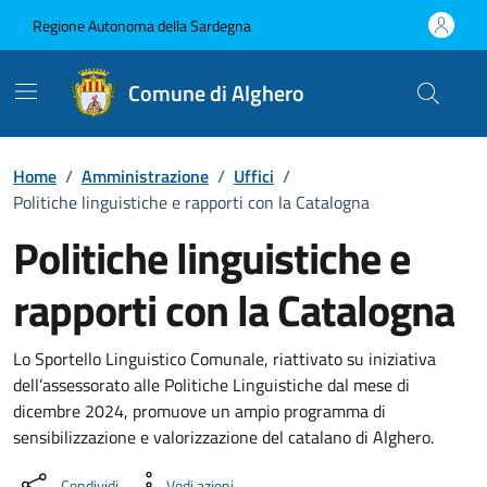
Vai ai contenuti
Vai al Footer
Regione Autonoma della Sardegna
Comune di Alghero
Home
/
Amministrazione
/
Uffici
/
Politiche linguistiche e rapporti con la Catalogna
Politiche linguistiche e
rapporti con la Catalogna
Dettaglio dell'unità organizzati
Lo Sportello Linguistico Comunale, riattivato su iniziativa
dell’assessorato alle Politiche Linguistiche dal mese di
dicembre 2024, promuove un ampio programma di
sensibilizzazione e valorizzazione del catalano di Alghero.
Condividi
Vedi azioni