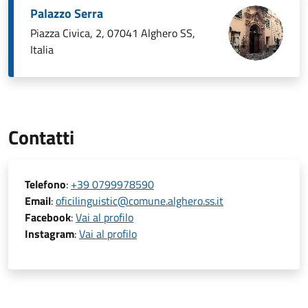
Palazzo Serra
Piazza Civica, 2, 07041 Alghero SS,
Italia
Contatti
Telefono
:
+39 0799978590
Email
:
oficilinguistic@comune.alghero.ss.it
Facebook
:
Vai al profilo
Instagram
:
Vai al profilo