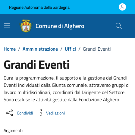
Vai ai contenuti
Vai al Footer
Regione Autonoma della Sardegna
Comune di Alghero
Home
/
Amministrazione
/
Uffici
/
Grandi Eventi
Grandi Eventi
Dettaglio dell'unità organizzati
Cura la programmazione, il supporto e la gestione dei Grandi
Eventi individuati dalla Giunta comunale, attraverso gruppi di
lavoro multidisciplinari, coordinati dal Dirigente del Settore.
Sono escluse le attività gestite dalla Fondazione Alghero.
Condividi
Vedi azioni
Argomenti: