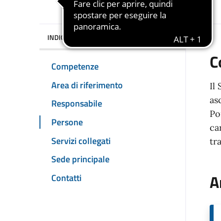
INDICE DELLA PAGINA
C
Competenze
Area di riferimento
Il
as
Responsabile
Po
Persone
ca
Servizi collegati
tr
Sede principale
A
Contatti