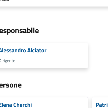
esponsabile
Alessandro Alciator
Dirigente
ersone
Elena Cherchi
Patr