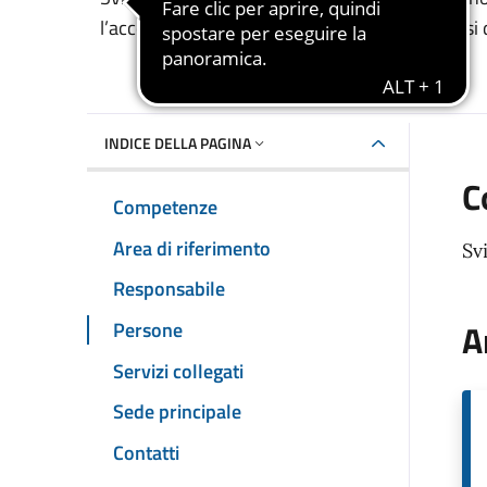
Dettaglio dell'unità 
l’accesso e il mantenimento della casa nei casi di
INDICE DELLA PAGINA
C
Competenze
Area di riferimento
Sv
Responsabile
A
Persone
Servizi collegati
Sede principale
Contatti