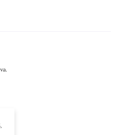
va.
,