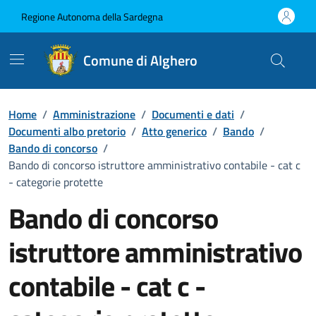
Vai ai contenuti
Vai al Footer
Regione Autonoma della Sardegna
Comune di Alghero
Home
/
Amministrazione
/
Documenti e dati
/
Documenti albo pretorio
/
Atto generico
/
Bando
/
Bando di concorso
/
Bando di concorso istruttore amministrativo contabile - cat c
- categorie protette
Bando di concorso
istruttore amministrativo
contabile - cat c -