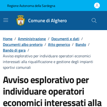
Vai ai contenuti
Vai al Footer
Regione Autonoma della Sardegna
Comune di Alghero
Home
/
Amministrazione
/
Documenti e dati
/
Documenti albo pretorio
/
Atto generico
/
Bando
/
Bando di gara
/
Avviso esplorativo per individuare operatori economici
interessati alla riqualificazione e gestione degli impianti
sportivi comunali
Avviso esplorativo per
individuare operatori
economici interessati alla