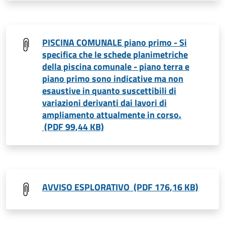
PISCINA COMUNALE piano primo - Si
specifica che le schede planimetriche
della piscina comunale - piano terra e
piano primo sono indicative ma non
esaustive in quanto suscettibili di
variazioni derivanti dai lavori di
ampliamento attualmente in corso.
(PDF 99,44 KB)
AVVISO ESPLORATIVO (PDF 176,16 KB)