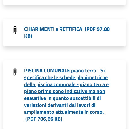
CHIARIMENTI e RETTIFICA (PDF 97,88
KB)
PISCINA COMUNALE piano terra - Si
specifica che le schede planimetriche
della piscina comunale - piano terra e
piano primo sono indicative ma non
esaustive in quanto suscettibili di
variazioni derivanti dai lavori di
ampliamento attualmente in corso.
(PDF 706,66 KB)