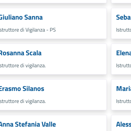
Giuliano Sanna
Seba
Istruttore di Vigilanza - PS
Istrutt
Rosanna Scala
Elen
Istruttore di vigilanza.
Istrutt
Erasmo Silanos
Mari
Istruttore di vigilanza.
Istrutt
Anna Stefania Valle
Ales