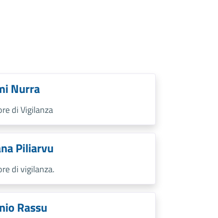
i Nurra
ore di Vigilanza
na Piliarvu
ore di vigilanza.
nio Rassu