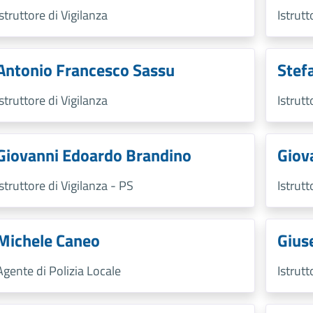
Istruttore di Vigilanza
Istrutt
Antonio Francesco Sassu
Stef
Istruttore di Vigilanza
Istrutt
Giovanni Edoardo Brandino
Giov
Istruttore di Vigilanza - PS
Istrutt
Michele Caneo
Gius
Agente di Polizia Locale
Istrutt