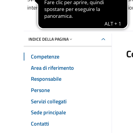
Dettaglio dell'unità 
intervento, rilievo sinistri e attività di prevenz
INDICE DELLA PAGINA
C
Competenze
Area di riferimento
Responsabile
Persone
Servizi collegati
Sede principale
Contatti