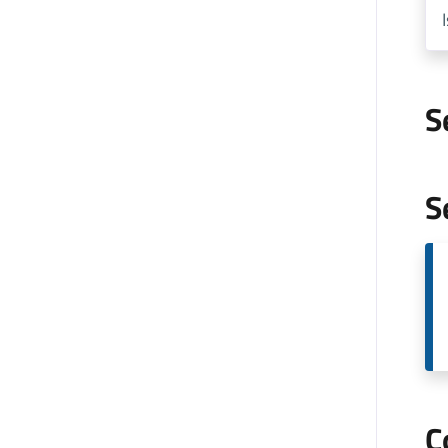
S
S
C