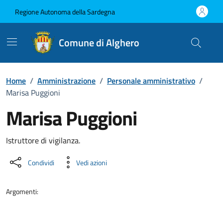
Vai ai contenuti
Vai al Footer
Regione Autonoma della Sardegna
Comune di Alghero
Home
/
Amministrazione
/
Personale amministrativo
/
Marisa Puggioni
Marisa Puggioni
Dettaglio della persona
Istruttore di vigilanza.
Condividi
Vedi azioni
Argomenti: