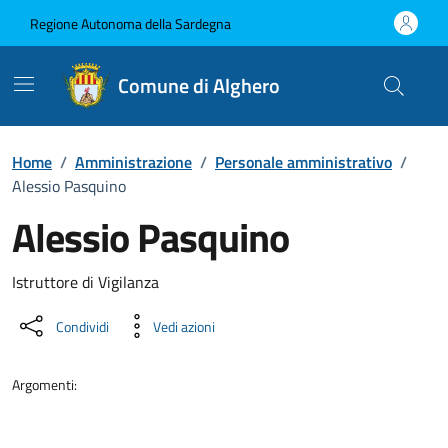
Vai ai contenuti
Vai al Footer
Regione Autonoma della Sardegna
Comune di Alghero
Home
/
Amministrazione
/
Personale amministrativo
/
Alessio Pasquino
Alessio Pasquino
Dettaglio della persona
Istruttore di Vigilanza
Condividi
Vedi azioni
Argomenti: