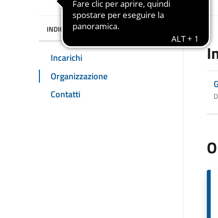
INDICE DELLA PAGINA
I
Incarichi
Organizzazione
G
Contatti
D
O