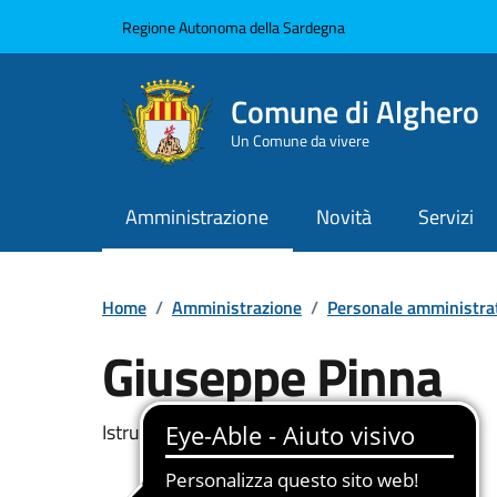
Vai ai contenuti
Vai al Footer
Regione Autonoma della Sardegna
Comune di Alghero
Un Comune da vivere
Amministrazione
Novità
Servizi
Home
/
Amministrazione
/
Personale amministra
Giuseppe Pinna
Dettaglio della pers
Istruttore di Vigilanza