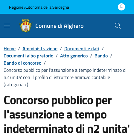
Vai ai contenuti
Vai al Footer
Regione Autonoma della Sardegna
Comune di Alghero
Home
/
Amministrazione
/
Documenti e dati
/
Documenti albo pretorio
/
Atto generico
/
Bando
/
Bando di concorso
/
Concorso pubblico per l'assunzione a tempo indeterminato di
n2 unita' con il profilo di istruttore amm.vo contabile
(categoria c)
Concorso pubblico per
l'assunzione a tempo
indeterminato di n2 unita'