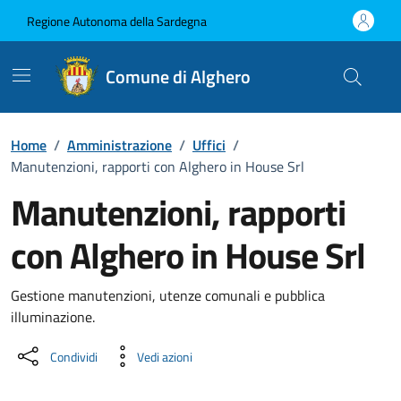
Vai ai contenuti
Vai al Footer
Regione Autonoma della Sardegna
Comune di Alghero
Home
/
Amministrazione
/
Uffici
/
Manutenzioni, rapporti con Alghero in House Srl
Manutenzioni, rapporti
con Alghero in House Srl
Dettaglio dell'unità organizzati
Gestione manutenzioni, utenze comunali e pubblica
illuminazione.
Condividi
Vedi azioni