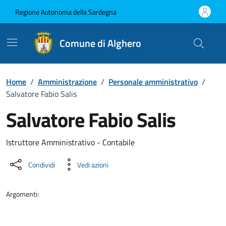
Vai ai contenuti
Vai al Footer
Regione Autonoma della Sardegna
Comune di Alghero
Home
/
Amministrazione
/
Personale amministrativo
/
Salvatore Fabio Salis
Salvatore Fabio Salis
Dettaglio della persona
Istruttore Amministrativo - Contabile
Condividi
Vedi azioni
Argomenti: