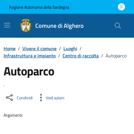
Vai ai contenuti
Vai al Footer
Regione Autonoma della Sardegna
Comune di Alghero
Home
/
Vivere il comune
/
Luoghi
/
Infrastruttura e impianto
/
Centro di raccolta
/
Autoparco
Autoparco
Dettaglio luogo
.
Condividi
Vedi azioni
Argomenti: