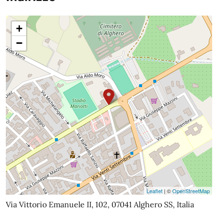
+
−
Leaflet
| ©
OpenStreetMap
Via Vittorio Emanuele II, 102, 07041 Alghero SS, Italia