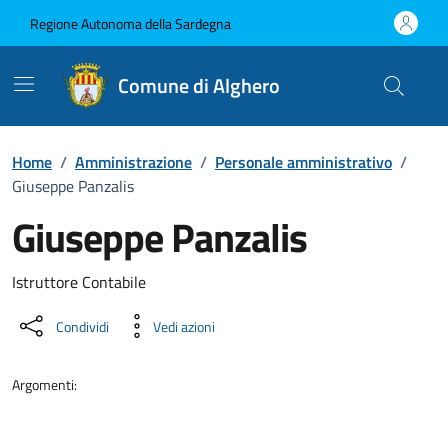
Vai ai contenuti
Vai al Footer
Regione Autonoma della Sardegna
Comune di Alghero
Home
/
Amministrazione
/
Personale amministrativo
/
Giuseppe Panzalis
Giuseppe Panzalis
Dettaglio della persona
Istruttore Contabile
Condividi
Vedi azioni
Argomenti: