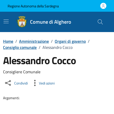
Vai ai contenuti
Vai al Footer
Regione Autonoma della Sardegna
Comune di Alghero
Home
/
Amministrazione
/
Organi di governo
/
Consiglio comunale
/
Alessandro Cocco
Alessandro Cocco
Dettaglio della persona
Consigliere Comunale
Condividi
Vedi azioni
Argomenti: