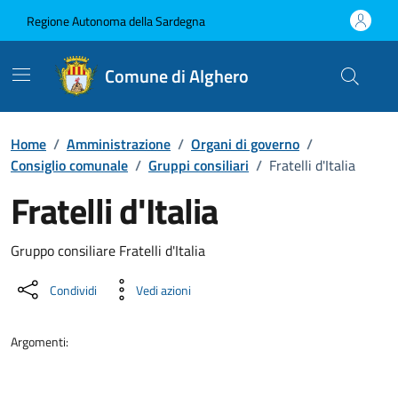
Vai ai contenuti
Vai al Footer
Regione Autonoma della Sardegna
Comune di Alghero
Home
/
Amministrazione
/
Organi di governo
/
Consiglio comunale
/
Gruppi consiliari
/
Fratelli d'Italia
Fratelli d'Italia
Dettaglio dell'unità organizzati
Gruppo consiliare Fratelli d'Italia
Condividi
Vedi azioni
Argomenti: