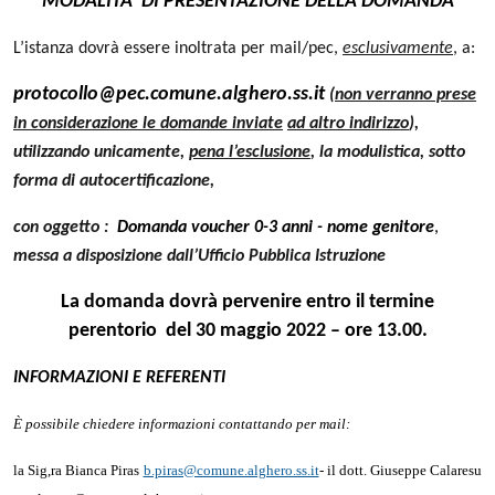
MODALITA’ DI PRESENTAZIONE DELLA DOMANDA
L’istanza dovrà essere inoltrata
per mail/pec
,
esclusivamente
,
a:
protocollo@
pec.
comune.
alghero.ss
.it
(
non verranno prese
in considerazione le domande inviate
ad altro indirizzo
),
utilizzando unicamente,
pena l’esclusione
, la modulistica, sotto
forma di autocertificazione,
con oggetto :
Domanda voucher 0-3 anni - nome genitore
,
messa a disposizione dal
l’Ufficio Pubblica Istruzione
La domanda dovrà pervenire entro il termine
perentorio
del
30
maggio
2022 – ore 13.00.
INFORMAZIONI E REFERENTI
È possibile chiedere informazioni contattando per mail:
la Sig,ra Bianca Piras
b.piras@comune.alghero.ss.it
-
il dott. Giuseppe Calaresu