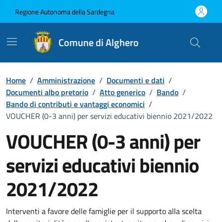
Vai ai contenuti
Vai al Footer
Regione Autonoma della Sardegna
Comune di Alghero
Home
/
Amministrazione
/
Documenti e dati
/
Documenti albo pretorio
/
Atto generico
/
Bando
/
Bando di contributi e vantaggi economici
/
VOUCHER (0-3 anni) per servizi educativi biennio 2021/2022
VOUCHER (0-3 anni) per
servizi educativi biennio
2021/2022
Dettaglio del documento
Interventi a favore delle famiglie per il supporto alla scelta