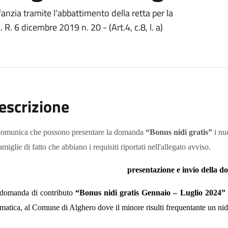
nfanzia tramite l'abbattimento della retta per la
. R. 6 dicembre 2019 n. 20 - (Art.4, c.8, l. a)
escrizione
comunica che p
ossono presentare la domanda
“
Bonus nidi gratis
”
i nu
amiglie di fatto che abbiano i requisiti riportati nell'
allegato
avviso.
presentazione e invio della 
domanda di contributo
“Bonus nidi gratis
G
ennaio –
L
u
glio
202
4
”
ematica, al Comune di Alghero dove il minore risulti
frequentante un ni