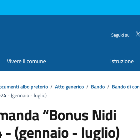
Seguici su
Vivere il comune
Istruzione
ocumenti albo pretorio
/
Atto generico
/
Bando
/
Bando di con
4 - (gennaio - luglio)
manda “Bonus Nidi
- (gennaio - luglio)