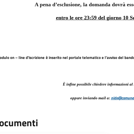
A
pena d’esclusione,
la domanda
dovrà ess
e
ntro le ore
23
:
59
del giorno
10 S
modulo
on – line
d'iscrizione
è
inserito
nel
portale telematico e l’avviso del bando
È infine possibile chiedere informazioni
al
nido@comune.a
oppure
inviando mail a:
ocumenti