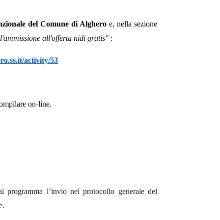
unzionale
del
Comune di Alghero
e,
nella sezione
'ammissione all'offerta nidi gratis"
:
o.ss.it/activity/53
compilare on-line.
l programma l’invio nel protocollo generale del
e.