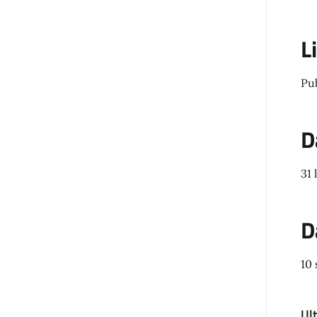
L
Pu
D
31 
D
10
Ul