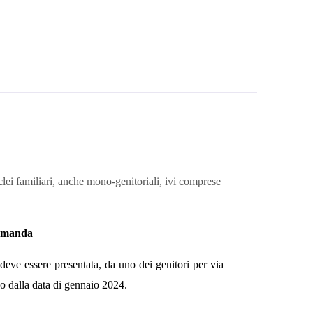
clei familiari, anche mono-genitoriali, ivi comprese
domanda
deve essere presentata, da uno dei genitori per via
do
dalla data
di gennaio 202
4
.