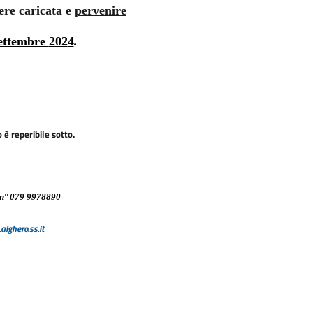
ere caricata e
pervenire
ettembre
202
4
.
 è reperibile sotto.
 n° 079 9978890
lghero.ss.it