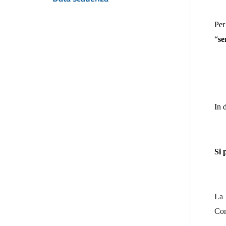
Per
“
se
In 
Si 
La 
Com