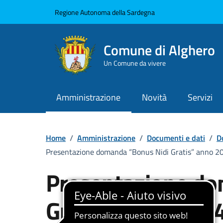
Vai ai contenuti
Vai al Footer
Regione Autonoma della Sardegna
Comune di Alghero
Un Comune da vivere
Amministrazione
Novità
Servizi
Home
/
Amministrazione
/
Documenti e dati
/
D
Presentazione domanda “Bonus Nidi Gratis” anno 202
Presentazione do
Gratis” anno 2024 