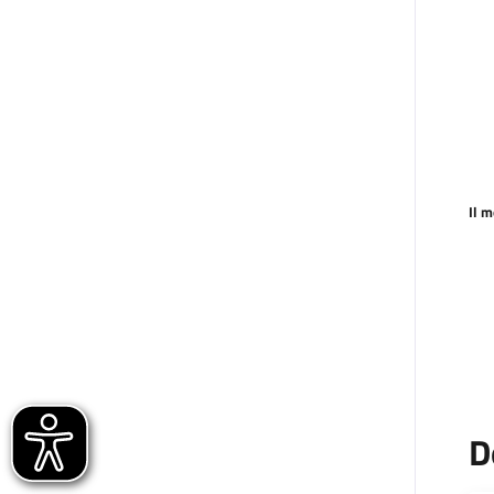
Il 
D