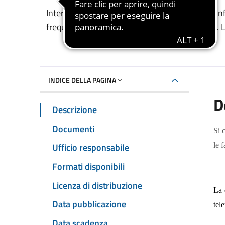
Dettaglio del documento
Interventi per l'accesso ai servizi per la prima i
frequenza in nidi e micronidi pubblici o privati. L
INDICE DELLA PAGINA
D
Descrizione
Documenti
Si 
Ufficio responsabile
le f
Formati disponibili
Licenza di distribuzione
La 
Data pubblicazione
tel
Data scadenza