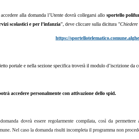
 accedere alla domanda l’Utente dovrà collegarsi allo
sportello polif
rvizi scolastici e per l’infanzia
”,
deve cliccare sulla dicitura
"Chiedere l
https://sportellotelematico.comune.algher
detto portale e nella sezione specifica troverà il modulo d’iscrizione da 
potrà accedere personalmente con attivazione dello spid.
domanda dovrà essere regolarmente compilata, così da permettere a
une. Nel caso la domanda risulti incompleta il programma non proced