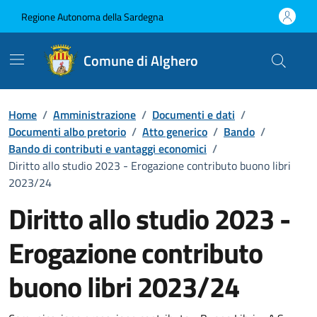
Vai ai contenuti
Vai al Footer
Regione Autonoma della Sardegna
Comune di Alghero
Home
/
Amministrazione
/
Documenti e dati
/
Documenti albo pretorio
/
Atto generico
/
Bando
/
Bando di contributi e vantaggi economici
/
Diritto allo studio 2023 - Erogazione contributo buono libri
2023/24
Diritto allo studio 2023 -
Erogazione contributo
buono libri 2023/24