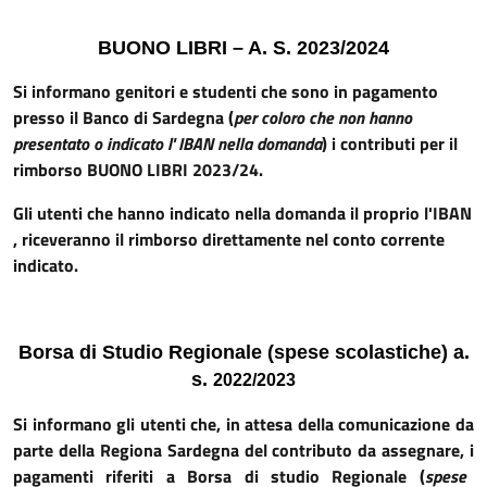
BUONO LIBRI – A. S. 202
3
/202
4
Si informano genitori e studenti che
so
no in pagamento
presso il Banco di Sardegna
(
per coloro che non hanno
presentato
o indicato l'
IBAN
nella domanda
)
i contributi
per il
rimborso
BUONO LIBRI 202
3
/2
4
.
Gli utenti che hanno indicato nella domanda il proprio l'IBAN
, riceveranno il rimborso direttamente nel conto corrente
indicato.
Borsa di Studio Regionale (spese scolastiche) a.
s.
202
2
/202
3
Si
informano gli utenti
che,
in attesa della comunicazione da
parte della
Regiona Sardegna
del contributo da assegnare,
i
pagamenti
riferiti a
Borsa
di studio
Regionale (
spese