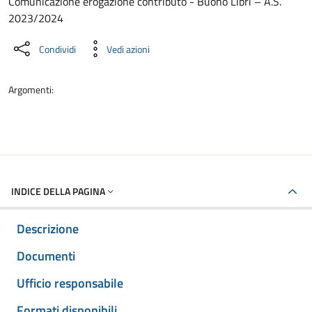
Dettaglio del documento
Comunicazione erogazione contributo - Buono Libri – A.S.
2023/2024
Condividi
Vedi azioni
Argomenti:
INDICE DELLA PAGINA
Descrizione
Documenti
Ufficio responsabile
Formati disponibili