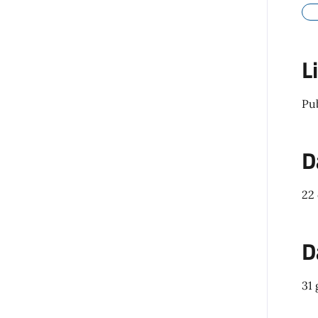
L
Pu
D
22
D
31