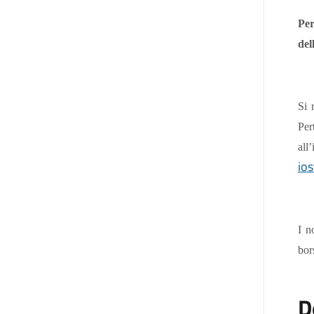
Per
del
Si 
Per
all
io
I n
bor
D