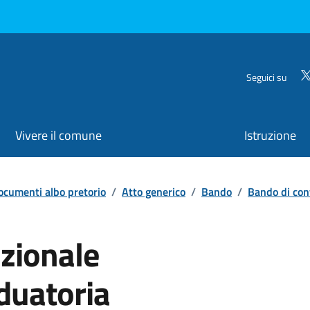
Seguici su
Vivere il comune
Istruzione
ocumenti albo pretorio
/
Atto generico
/
Bando
/
Bando di con
azionale
uatoria