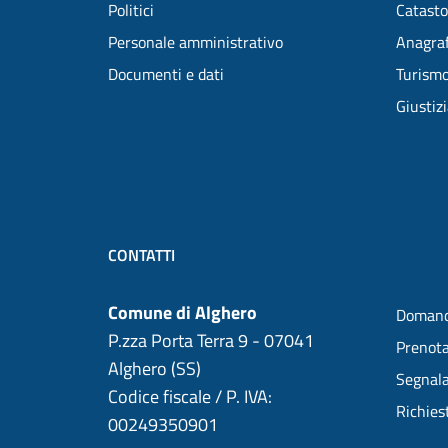
Politici
Catasto
Personale amministrativo
Anagraf
Documenti e dati
Turism
Giustiz
CONTATTI
Comune di Alghero
Domand
P.zza Porta Terra 9 - 07041
Prenot
Alghero (SS)
Segnala
Codice fiscale / P. IVA:
Richies
00249350901