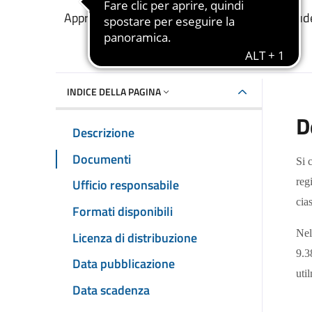
Dettaglio del documento
Approvazione graduatoria unica regionale stude
INDICE DELLA PAGINA
D
Descrizione
Documenti
Si 
Ufficio responsabile
reg
cia
Formati disponibili
Nel
Licenza di distribuzione
9.3
Data pubblicazione
uti
Data scadenza