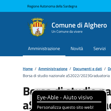
Vai ai contenuti
Vai al Footer
Regione Autonoma della Sardegna
Comune di Alghero
Un Comune da vivere
Amministrazione
Novità
Servizi
Home
/
Amministrazione
/
Documenti e dati
/
D
Borsa di studio nazionale aS2022/2023Graduatoria
Borsa di studio n
aS2022/2023Grad