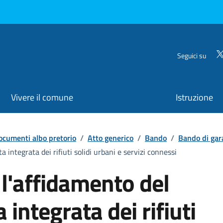
Seguici su
Vivere il comune
Istruzione
ocumenti albo pretorio
/
Atto generico
/
Bando
/
Bando di gar
a integrata dei rifiuti solidi urbani e servizi connessi
 l'affidamento del
a integrata dei rifiuti