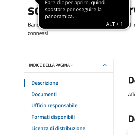
solidi urbani e se
Dettaglio del documento
Bando di gara per l'affidamento del Servizio di ra
connessi
INDICE DELLA PAGINA
D
Descrizione
Documenti
Aff
Ufficio responsabile
D
Formati disponibili
Licenza di distribuzione