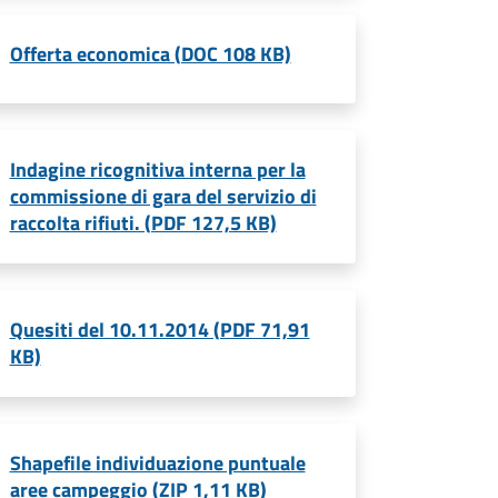
Offerta economica (DOC 108 KB)
Indagine ricognitiva interna per la
commissione di gara del servizio di
raccolta rifiuti. (PDF 127,5 KB)
Quesiti del 10.11.2014 (PDF 71,91
KB)
Shapefile individuazione puntuale
aree campeggio (ZIP 1,11 KB)