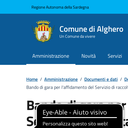
Vai ai contenuti
Vai al Footer
Regione Autonoma della Sardegna
Comune di Alghero
Un Comune da vivere
Amministrazione
Novità
Servizi
Home
/
Amministrazione
/
Documenti e dati
/
D
Bando di gara per l'affidamento del Servizio di raccolt
Bando di gara per
Servizio di raccolt