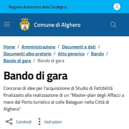
Vai ai contenuti
Vai al Footer
Regione Autonoma della Sardegna
Comune di Alghero
Home
/
Amministrazione
/
Documenti e dati
/
Documenti albo pretorio
/
Atto generico
/
Bando
/
Bando di gara
/
Bando di gara
Bando di gara
Dettaglio del documento
Concorso di idee per l'acquisizione di Studio di Fattibilità
finalizzato alla realizzazione di un "Master-plan degli Affacci a
mare dal Porto turistico al colle Balaguer nella Città di
Alghero."
Condividi
Vedi azioni