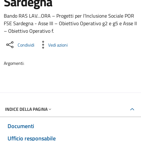
Sardegna
Dettaglio del documento
Bando RAS LAV…ORA – Progetti per l’Inclusione Sociale POR
FSE Sardegna - Asse III – Obiettivo Operativo g2 e g5 e Asse II
– Obiettivo Operativo f.
Condividi
Vedi azioni
Argomenti:
INDICE DELLA PAGINA
Documenti
Ufficio responsabile