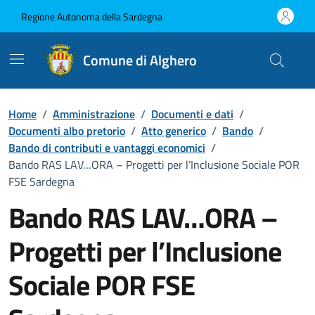
Vai ai contenuti
Vai al Footer
Regione Autonoma della Sardegna
Comune di Alghero
Home
/
Amministrazione
/
Documenti e dati
/
Documenti albo pretorio
/
Atto generico
/
Bando
/
Bando di contributi e vantaggi economici
/
Bando RAS LAV…ORA – Progetti per l’Inclusione Sociale POR
FSE Sardegna
Bando RAS LAV…ORA –
Progetti per l’Inclusione
Sociale POR FSE