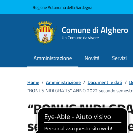
Vai ai contenuti
Vai al Footer
Regione Autonoma della Sardegna
Comune di Alghero
Un Comune da vivere
Amministrazione
Novità
Servizi
Home
/
Amministrazione
/
Documenti e dati
/
D
“BONUS NIDI GRATIS” ANNO 2022 secondo semest
“BONUS NIDI GRA
secondo semest