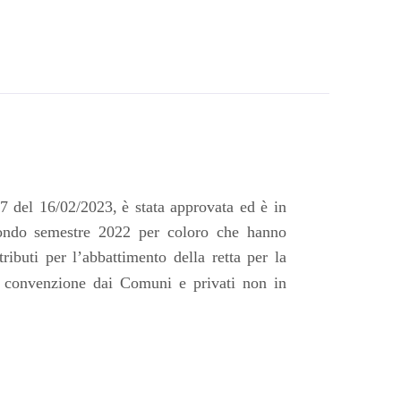
7
del
16
/0
2
/202
3,
è stata approvata ed è in
ondo
semestre 2022
per coloro che hanno
ributi per l’abbattimento della retta per la
in convenzione dai Comuni e
privati non in