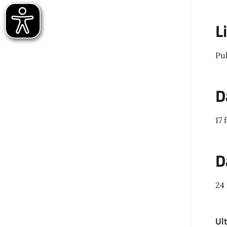
L
Pu
D
17 
D
24
Ul