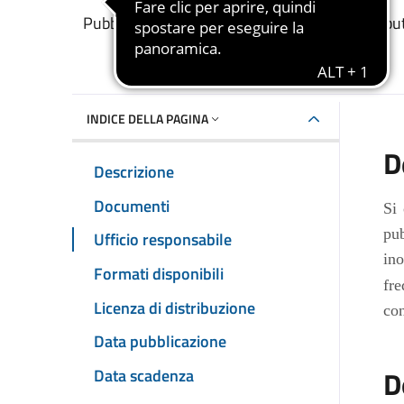
Dettaglio del documento
Pubblicazione graduatoria ammessi al contribu
INDICE DELLA PAGINA
D
Descrizione
Documenti
Si
pub
Ufficio responsabile
in
Formati disponibili
fr
Licenza di distribuzione
co
Data pubblicazione
D
Data scadenza