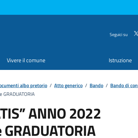
Seguici su
Vivere il comune
Istruzione
ocumenti albo pretorio
/
Atto generico
/
Bando
/
Bando di con
re GRADUATORIA
TIS” ANNO 2022
re GRADUATORIA