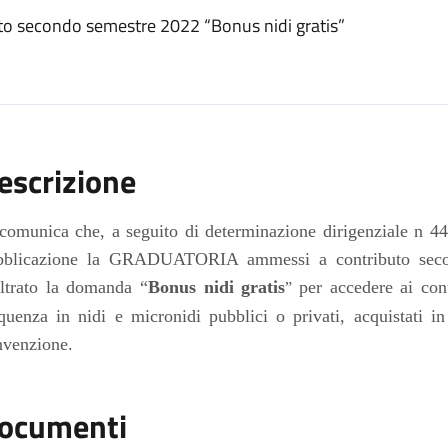
to secondo semestre 2022 “Bonus nidi gratis”
escrizione
 comunica che, a seguito di determinazione dirigenziale n
44
bli
c
azione la GRADUATORIA ammessi a contributo
sec
oltrato la domanda “
Bonus nidi gratis
per accedere ai cont
”
equenza in nidi e micronidi pubblici o privati, acquistati 
nvenzione.
ocumenti