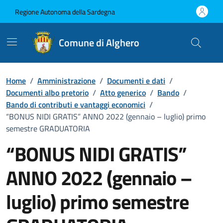
Vai ai contenuti
Vai al Footer
Regione Autonoma della Sardegna
Comune di Alghero
Home
/
Amministrazione
/
Documenti e dati
/
Documenti albo pretorio
/
Atto generico
/
Bando
/
Bando di contributi e vantaggi economici
/
“BONUS NIDI GRATIS” ANNO 2022 (gennaio – luglio) primo
semestre GRADUATORIA
“BONUS NIDI GRATIS”
ANNO 2022 (gennaio –
luglio) primo semestre