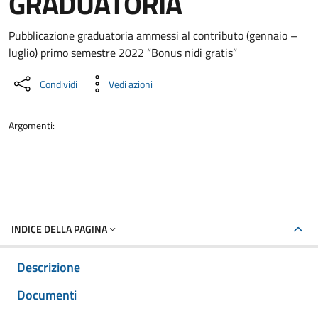
GRADUATORIA
Dettaglio del documento
Pubblicazione graduatoria ammessi al contributo (gennaio –
luglio) primo semestre 2022 “Bonus nidi gratis”
Condividi
Vedi azioni
Argomenti:
INDICE DELLA PAGINA
Descrizione
Documenti