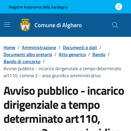
Vai ai contenuti
Vai al Footer
Regione Autonoma della Sardegna
Comune di Alghero
Home
/
Amministrazione
/
Documenti e dati
/
Documenti albo pretorio
/
Atto generico
/
Bando
/
Bando di concorso
/
Avviso pubblico - incarico dirigenziale a tempo determinato
art110, comma 2 - area giuridico amministrativo
Avviso pubblico - incarico
dirigenziale a tempo
determinato art110,