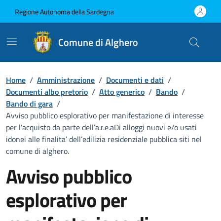
Vai ai contenuti
Vai al Footer
Regione Autonoma della Sardegna
Comune di Alghero
Home
/
Amministrazione
/
Documenti e dati
/
Documenti albo pretorio
/
Atto generico
/
Bando
/
Bando di gara
/
Avviso pubblico esplorativo per manifestazione di interesse
per l’acquisto da parte dell’a.r.e.aDi alloggi nuovi e/o usati
idonei alle finalita’ dell’edilizia residenziale pubblica siti nel
comune di alghero.
Avviso pubblico
esplorativo per