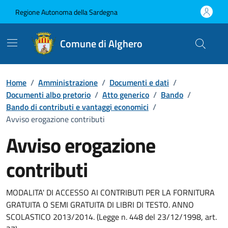
Vai ai contenuti
Vai al Footer
Regione Autonoma della Sardegna
Comune di Alghero
Home
/
Amministrazione
/
Documenti e dati
/
Documenti albo pretorio
/
Atto generico
/
Bando
/
Bando di contributi e vantaggi economici
/
Avviso erogazione contributi
Avviso erogazione
contributi
Dettaglio del documento
MODALITA' DI ACCESSO AI CONTRIBUTI PER LA FORNITURA
GRATUITA O SEMI GRATUITA DI LIBRI DI TESTO. ANNO
SCOLASTICO 2013/2014. (Legge n. 448 del 23/12/1998, art.