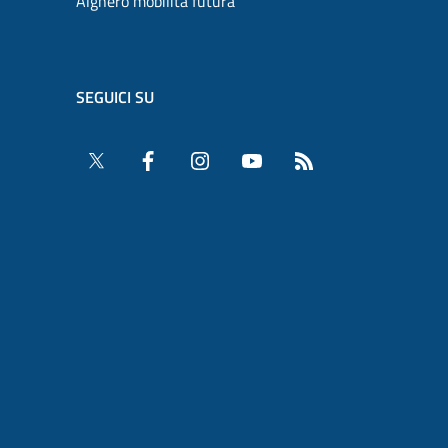
Alghero mobilità futura
SEGUICI SU
Twitter
Facebook
Instagram
YouTube
RSS