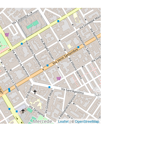
Leaflet
| ©
OpenStreetMap