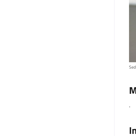
Sed
M
.
I