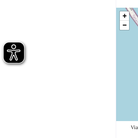
+
−
Via