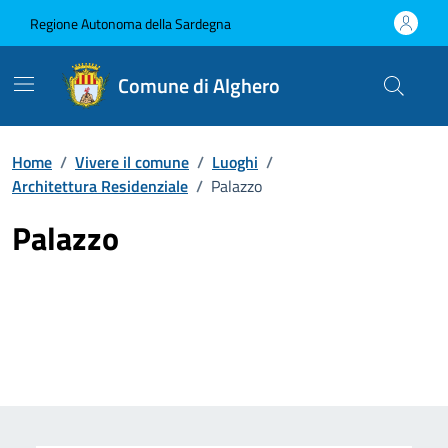
Vai ai contenuti
Vai al Footer
Regione Autonoma della Sardegna
Comune di Alghero
Home
/
Vivere il comune
/
Luoghi
/
Architettura Residenziale
/
Palazzo
Palazzo