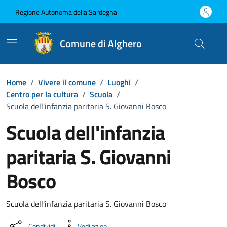
Vai ai contenuti
Vai al Footer
Regione Autonoma della Sardegna
Comune di Alghero
Home
/
Vivere il comune
/
Luoghi
/
Centro per la cultura
/
Scuola
/
Scuola dell'infanzia paritaria S. Giovanni Bosco
Scuola dell'infanzia
paritaria S. Giovanni
Bosco
Dettaglio luogo
Scuola dell'infanzia paritaria S. Giovanni Bosco
Condividi
Vedi azioni