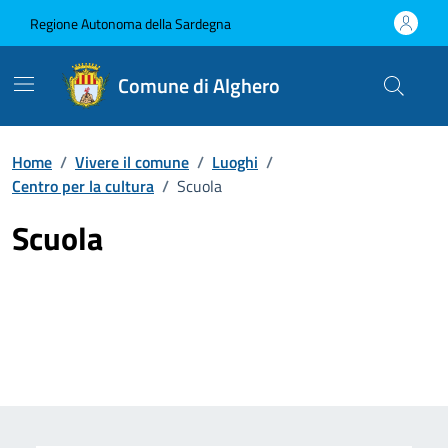
Vai ai contenuti
Vai al Footer
Regione Autonoma della Sardegna
Comune di Alghero
Home
/
Vivere il comune
/
Luoghi
/
Centro per la cultura
/
Scuola
Scuola